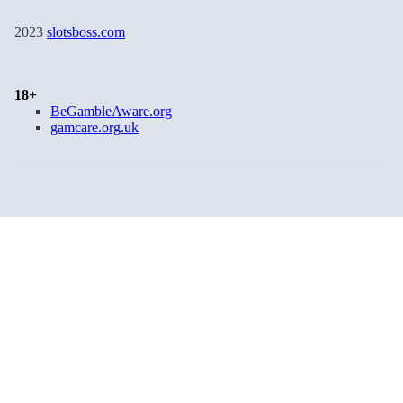
2023
slotsboss.com
18+
BeGambleAware.org
gamcare.org.uk