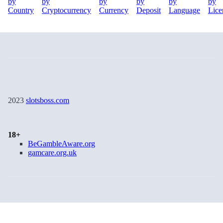
by
by
by
by
by
by
Country
Cryptocurrency
Currency
Deposit
Language
Lice
2023
slotsboss.com
18+
BeGambleAware.org
gamcare.org.uk