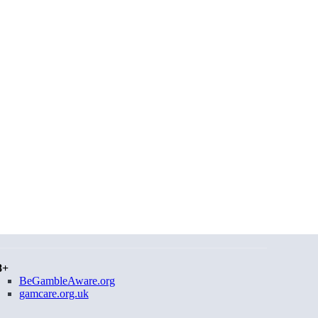
8+
BeGambleAware.org
gamcare.org.uk