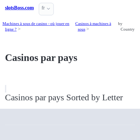
slotsBoss.com
fr
Machines à sous de casino - où jouer en
Casinos à machines à
by
ligne ?
sous
Country
Casinos par pays
Casinos par pays Sorted by Letter