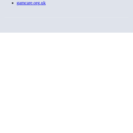
gamcare.org.uk