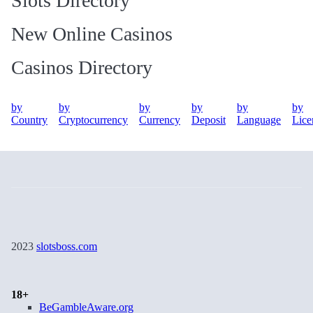
Slots Directory
New Online Casinos
Casinos Directory
by
by
by
by
by
by
Country
Cryptocurrency
Currency
Deposit
Language
Lice
2023
slotsboss.com
18+
BeGambleAware.org